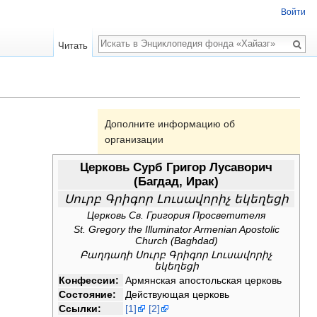
Войти
Поиск
Читать
Дополните информацию об
организации
Церковь Сурб Григор Лусаворич
(Багдад, Ирак)
Սուրբ Գրիգոր Լուսավորիչ եկեղեցի
Церковь Св. Григория Просветителя
St. Gregory the Illuminator Armenian Apostolic
Church (Baghdad)
Բաղդադի Սուրբ Գրիգոր Լուսավորիչ
եկեղեցի
Конфессии:
Армянская апостольская церковь
Состояние:
Действующая церковь
Ссылки:
[1]
[2]