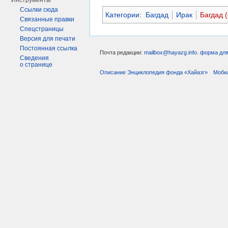
Инструменты
Ссылки сюда
Категории
:
Багдад
Ирак
Багдад 
Связанные правки
Спецстраницы
Версия для печати
Постоянная ссылка
Почта редакции:
mailbox@hayazg.info
.
форма для
Сведения
о странице
Описание Энциклопедия фонда «Хайазг»
Моби