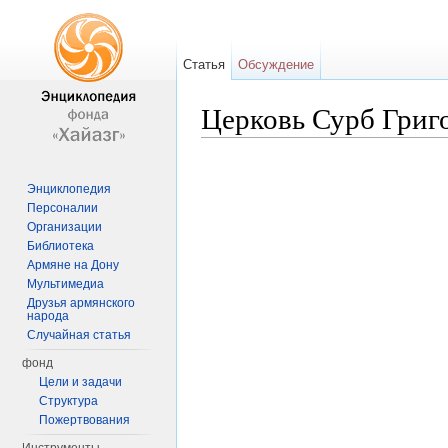
Статья
Обсуждение
Церковь Сурб Григо
Перейти к:
навигация
,
поиск
Энциклопедия
Персоналии
Организации
Библиотека
Армяне на Дону
Мультимедиа
Друзья армянского
народа
Случайная статья
фонд
Цели и задачи
Структура
Пожертвования