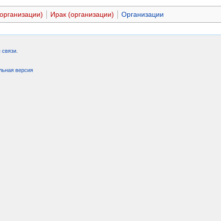
(организации)
Ирак (организации)
Организации
 связи
.
льная версия