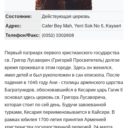
Состояние:
Действующая церковь
Адрес:
Cafer Bey Mah, Yeni Sok No 5, Kayseri
Телефон/Факс:
(0352) 3302608
Первый патриарх первого христианского государства
св. Григор Лусаворич (Григорий Просветитель) долгое
время проживал в этом городе. Здесь он женился,
имел детей и был рукоположен в сан епископа. После
падения в 1045 году Ани - столицы армянского царства
Багратунидов, обосновавшийся в Кесарии царь Гагик II
основал здесь церковь св. Григора Лусаворича,
которая стоит по сей день. Будучи завоеванной
турками, Кесария переименовывается в Кайсери. В
рамках юбилея 1700-летия принятия Арменией
христианства государственной религией, 24 марта