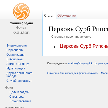
Статья
Обсуждение
Церковь Сурб Рипс
Страница-перенаправление
Перейти к:
навигация
,
поиск
Перенаправление на:
Церковь Сурб Рипсим
Энциклопедия
Персоналии
Организации
Библиотека
Почта редакции:
mailbox@hayazg.info
.
форма для
Армяне на Дону
Мультимедиа
Друзья армянского
Описание Энциклопедия фонда «Хайазг»
Моби
народа
Случайная статья
фонд
Цели и задачи
Структура
Пожертвования