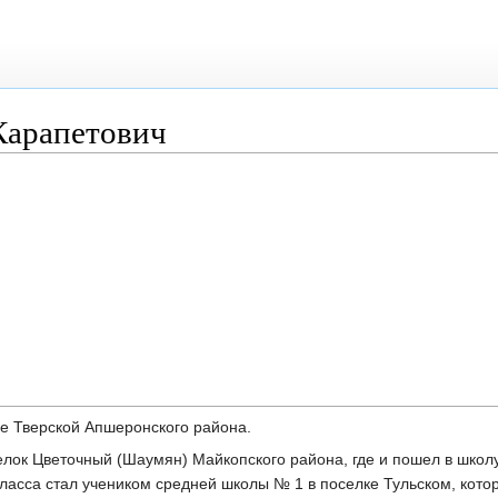
Карапетович
це Тверской Апшеронского района.
елок Цветочный (Шаумян) Майкопского района, где и пошел в школу
 класса стал учеником средней школы № 1 в поселке Тульском, кото