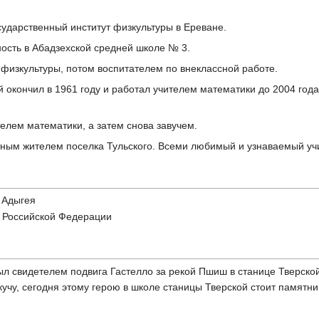
осударственный институт физкультуры в Ереване.
ность в Абадзехской средней школе № 3.
 физкультуры, потом воспитателем по внеклассной работе.
й окончил в 1961 году и работал учителем математики до 2004 год
телем математики, а затем снова завучем.
ным жителем поселка Тульского. Всеми любимый и узнаваемый учи
 Адыгея
я Российской Федерации
л свидетелем подвига Гастелло за рекой Пшиш в станице Тверской
кучу, сегодня этому герою в школе станицы Тверской стоит памятни