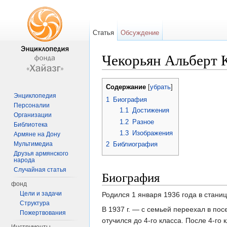
Статья
Обсуждение
Чекорьян Альберт 
Перейти к:
навигация
,
поиск
Содержание
[
убрать
]
Энциклопедия
1
Биография
Персоналии
1.1
Достижения
Организации
1.2
Разное
Библиотека
1.3
Изображения
Армяне на Дону
Мультимедиа
2
Библиография
Друзья армянского
народа
Случайная статья
Биография
фонд
Цели и задачи
Родился 1 января 1936 года в стани
Структура
В 1937 г. — с семьей переехал в пос
Пожертвования
отучился до 4-го класса. После 4-го