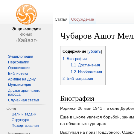
Статья
Обсуждение
Чубаров Ашот Мел
Перейти к:
навигация
,
поиск
Содержание
[
убрать
]
Энциклопедия
1
Биография
Персоналии
1.1
Достижения
Организации
1.2
Изображения
Библиотека
2
Библиография
Армяне на Дону
Мультимедиа
Друзья армянского
народа
Биография
Случайная статья
Родился 26 мая 1941 г. в селе Дербе
фонд
Цели и задачи
Ещё в школе увлёкся борьбой, зани
Структура
на областных турнирах.
Пожертвования
Выступал на приз Поддубного. Одер