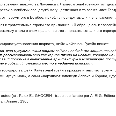
Ко времени знакомства Лоуренса с Файезом эль-Гусейном тот дейс
ересах английских спецслужб могущественная в то время мисс Гер
от пережитого в Бомбее, привёл в порядок мысли и впечатления, 
ют и трогательные строки его признания: «Я обращаюсь к европей
оскольку знали о злом правлении этого правительства и его варвар
попирают установления шариата, шейх Файез эль-Гусейн пишет:
ия, что мусульманским нациям сейчас необходимо защитить себ
 рассматривать это как чёрное пятно на исламе, которое не ис
ставил потомкам великолепие архитектуры и миниатюры, посту
овке событий, имевших место в недавней истории».
государства шейх Файез эль-Гусейн выражает и тем, что турки «п
ми мусульман», а сами «нарушают заповеди Аллаха и Корана, идут
uteur(s) : Faiez EL-GHOCEIN - traduit de l'arabe par A. El-G. Editeur :
ban. Année : 1965