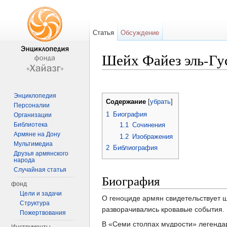
Статья
Обсуждение
Шейх Файез эль-Гу
Перейти к:
навигация
,
поиск
Энциклопедия
Содержание
[
убрать
]
Персоналии
1
Биография
Организации
Библиотека
1.1
Сочинения
Армяне на Дону
1.2
Изображения
Мультимедиа
2
Библиография
Друзья армянского
народа
Случайная статья
Биография
фонд
Цели и задачи
О геноциде армян свидетельствует ш
Структура
разворачивались кровавые события.
Пожертвования
В «Семи столпах мудрости» легендар