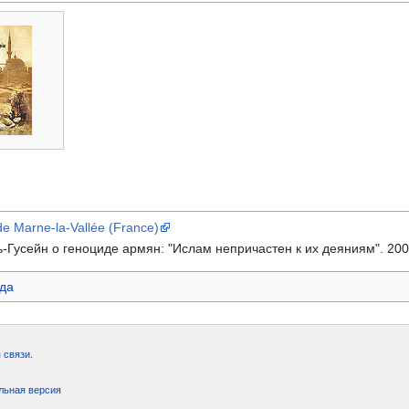
de Marne-la-Vallée (France)
-Гусейн о геноциде армян: "Ислам непричастен к их деяниям". 200
да
 связи
.
льная версия