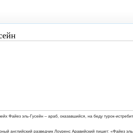
сейн
ейх Файез эль-Гусейн – араб, оказавшийся, на беду турок-истребит
ный английский разведчик Лоуренс Аравийский пишет: «Файез эль-