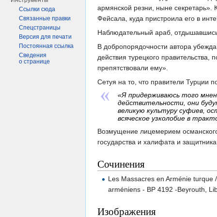
Инструменты
армянской резни, ныне секретарь». 
Ссылки сюда
Фейсала, куда пристроила его в инт
Связанные правки
Спецстраницы
Наблюдательный араб, отдышавшись 
Версия для печати
В добропорядочности автора убежда
Постоянная ссылка
Сведения
действия турецкого правительства, п
о странице
препятствовали ему».
Сетуя на то, что правители Турции 
«Я придерживаюсь того мнен
действительности, они будут
великую культуру суфиев, о
всяческое узколобие в тракт
Возмущение лицемерием османского 
государства и халифата и защитника
Сочинения
Les Massacres en Arménie turque / a
arméniens - BP 4192 -Beyrouth, Li
Изображения