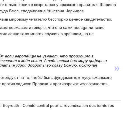
твительно ходил в секретарях у иракского правителя Шарифа
труда Белл, сподвижница Уинстона Черчилля.
явив мировому читателю бесспорно ценное свидетельство.
ским державам и говорю, что они сами поощряли такие
ских деяниях во многих случаях в прошлом, но не
я; если европейцы не узнают, что произошло в
чезнет в ходе веков. А ведь ислам дал миру цифирь и
латы мудрой доброты во славу Божию, исключая
ретендуют на то, чтобы быть фундаментом мусульманского
 против хадисов Пророка и противоречат человечности».
 Beyrouth : Comité central pour la revendication des territoires