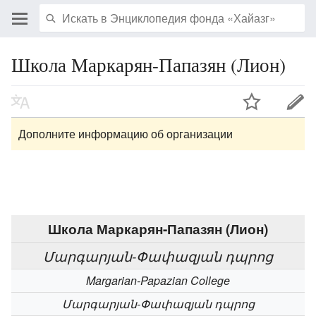
Школа Маркарян-Папазян (Лион)
Дополните информацию об организации
Школа Маркарян-Папазян (Лион)
Մարգարյան-Փափազյան դպրոց
Margarian-Papazian College
Մարգարյան-Փափազյան դպրոց