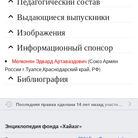
Педагогический состав
Выдающиеся выпускники
Изображения
Информационный спонсор
Мелконян Эдвард Артаваздович
(Союз Армян
России г.Туапсе,Краснодарский край, РФ)
Библиография
участником
Gge
Последняя правка сделана 14 лет назад
Энциклопедия фонда «Хайазг»