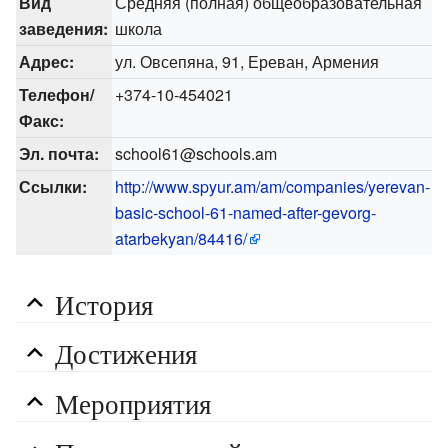
Вид
Средняя (полная) общеобразовательная
заведения:
школа
Адрес:
ул. Овсепяна, 91, Ереван, Армения
Телефон/
+374-10-454021
Факс:
Эл. почта:
school61@schools.am
Ссылки:
http://www.spyur.am/am/companies/yerevan-
basic-school-61-named-after-gevorg-
atarbekyan/84416/
История
Достижения
Мероприятия