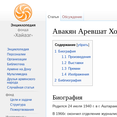
Статья
Обсуждение
Авакян Аревшат Х
Перейти к:
навигация
,
поиск
Содержание
[
убрать
]
Энциклопедия
1
Биография
Персоналии
1.1
Произведения
Организации
1.2
Выставки
Библиотека
1.3
Премии
Армяне на Дону
Мультимедиа
1.4
Изображения
Друзья армянского
2
Библиография
народа
Случайная статья
Биография
фонд
Цели и задачи
Структура
Родился 24 июля 1940 г. в г. Аштарак
Пожертвования
В 1966г. окончил отделение журнали