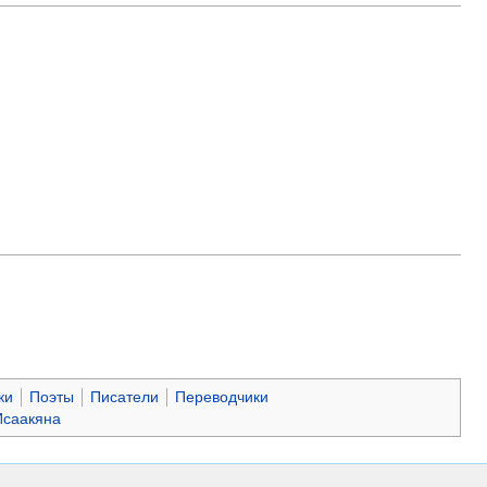
ки
Поэты
Писатели
Переводчики
Исаакяна