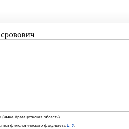
осровович
е (ныне Арагацотнская область).
стики филологического факультета
ЕГУ
.