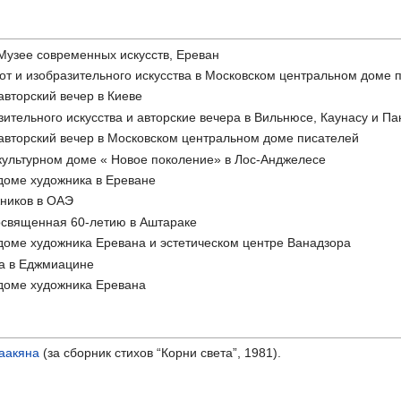
 Музее современных искусств, Ереван
бот и изобразительного искусства в Московском центральном доме 
авторский вечер в Киеве
азительного искусства и авторские вечера в Вильнюсе, Каунасу и П
 авторский вечер в Московском центральном доме писателей
 культурном доме « Новое поколение» в Лос-Анджелесе
 доме художника в Ереване
жников в ОАЭ
посвященная 60-летию в Аштараке
 доме художника Еревана и эстетическом центре Ванадзора
вка в Еджмиацине
 доме художника Еревана
саакяна
(за сборник стихов “Корни света”, 1981).