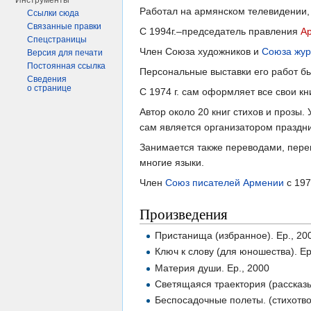
Инструменты
Работал на армянском телевидении, 
Ссылки сюда
Связанные правки
С 1994г.–председатель правления
Ар
Спецстраницы
Член Союза художников и
Союза жур
Версия для печати
Постоянная ссылка
Персональные выставки его работ бы
Сведения
о странице
С 1974 г. сам оформляет все свои кн
Автор около 20 книг стихов и прозы
сам является организатором праздни
Занимается также переводами, перев
многие языки.
Член
Союз писателей Армении
с 1970
Произведения
Пристанища (избранное). Ер., 20
Ключ к слову (для юношества). Ер
Материя души. Ер., 2000
Светящаяся траектория (рассказы
Беспосадочные полеты. (стихотво