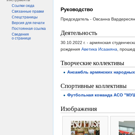
Инструменты
Ссылки сюда
Руководство
Связанные правки
Спецстраницы
Председатель - Овсанна Вардереся
Версия для печати
Постоянная ссылка
Деятельность
Сведения
о странице
30.10.2022 г. - армянская студенче
рождения
Аветика Исаакяна
, проше
Творческие коллективы
Ансамбль армянских народных 
Спортивные коллективы
Футбольная команда АСО "МУ
Изображения