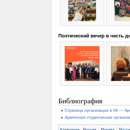
Поэтический вечер в честь дн
Библиография
Страница организации в VK — А
Армянская студенческая организ
Категории
:
Россия
Москва
Росси