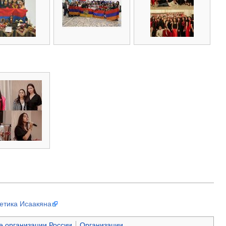
етика Исаакяна
 организации России
Организации