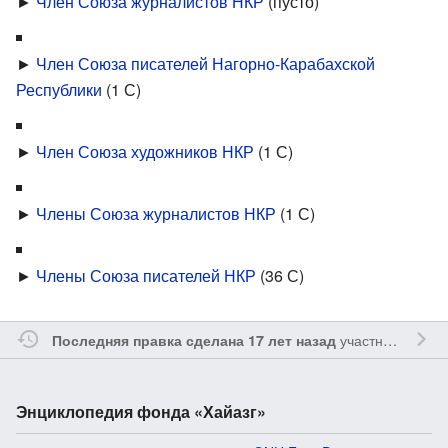
►
Член Союза журналистов НКР
‎
(пусто)
►
Член Союза писателей Нагорно-Карабахской
Республики
‎
(1 С)
►
Член Союза художников НКР
‎
(1 С)
►
Члены Союза журналистов НКР
‎
(1 С)
►
Члены Союза писателей НКР
‎
(36 С)
участником
Vgab
Последняя правка сделана 17 лет назад
Энциклопедия фонда «Хайазг»