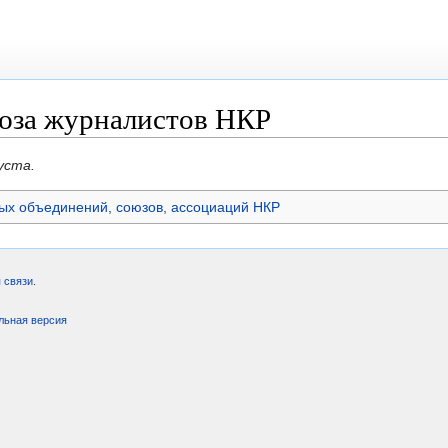
юза журналистов НКР
уста.
х объединений, союзов, ассоциаций НКР
 связи
.
льная версия