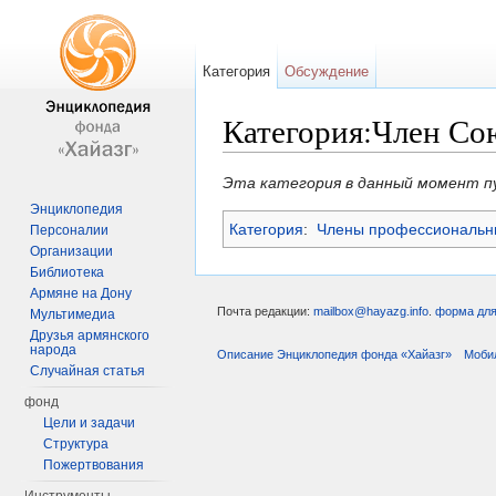
Категория
Обсуждение
Категория:Член Со
Перейти к:
навигация
,
поиск
Эта категория в данный момент п
Энциклопедия
Категория
:
Члены профессиональны
Персоналии
Организации
Библиотека
Армяне на Дону
Почта редакции:
mailbox@hayazg.info
.
форма для
Мультимедиа
Друзья армянского
народа
Описание Энциклопедия фонда «Хайазг»
Моби
Случайная статья
фонд
Цели и задачи
Структура
Пожертвования