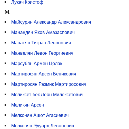
Лукач Кристоф
М
Майсурян Александр Александрович
Манандян Яков Амазаспович
Манасян Тигран Левонович
Манвелян Левон Георгиевич
Марсубян Армен Цолак
Мартиросян Арсен Беникович
Мартиросян Размик Мартиросович
Меликсет-бек Леон Милексетович
Меликян Арсен
Мелконян Ашот Агасиевич
Мелконян Эдуард Левонович