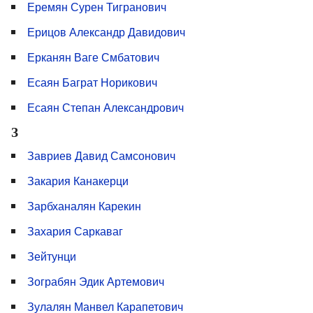
Еремян Сурен Тигранович
Ерицов Александр Давидович
Ерканян Ваге Смбатович
Есаян Баграт Норикович
Есаян Степан Александрович
З
Завриев Давид Самсонович
Закария Канакерци
Зарбханалян Карекин
Захария Саркаваг
Зейтунци
Зограбян Эдик Артемович
Зулалян Манвел Карапетович