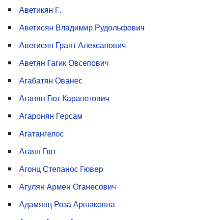
Аветикян Г.
Аветисян Владимир Рудольфович
Аветисян Грант Алексанович
Аветян Гагик Овсепович
Агабатян Ованес
Аганян Гют Карапетович
Агаронян Герсам
Агатангелос
Агаян Гют
Агонц Степанос Гювер
Агулян Армен Оганесович
Адамянц Роза Аршаковна