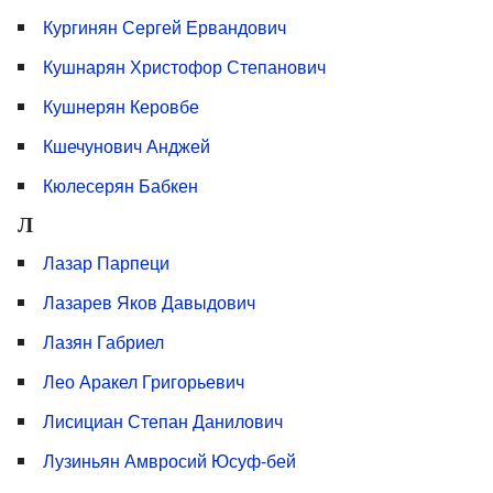
Кургинян Сергей Ервандович
Кушнарян Христофор Степанович
Кушнерян Керовбе
Кшечунович Анджей
Кюлесерян Бабкен
Л
Лазар Парпеци
Лазарев Яков Давыдович
Лазян Габриел
Лео Аракел Григорьевич
Лисициан Степан Данилович
Лузиньян Амвросий Юсуф-бей