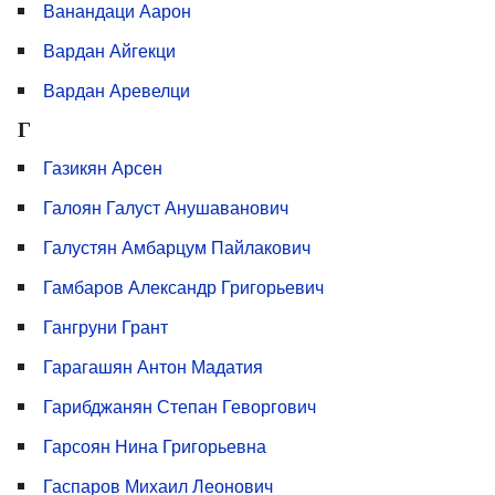
Ванандаци Аарон
Вардан Айгекци
Вардан Аревелци
Г
Газикян Арсен
Галоян Галуст Анушаванович
Галустян Амбарцум Пайлакович
Гамбаров Александр Григорьевич
Гангруни Грант
Гарагашян Антон Мадатия
Гарибджанян Степан Геворгович
Гарсоян Нина Григорьевна
Гаспаров Михаил Леонович