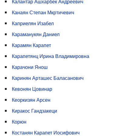
Калантар Ашхарбек Андреевич
Канаян Степан Мкртичевич
Каприелян Изабел
Караманукян Даниел
Карамян Карапет
Карапетянц Ирина Владимировна
Карачони Янош
Каринян Арташес Баласанович
Кевонян Цовинар
Кеоркизян Арсен
Киракос Гандзакеци
Корюн
Костанян Карапет Иосифович