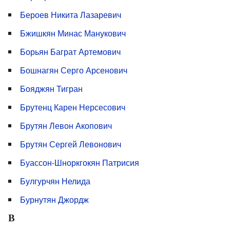
Бероев Никита Лазаревич
Бжишкян Минас Манукович
Борьян Баграт Артемович
Бошнагян Серго Арсенович
Бояджян Тигран
Брутенц Карен Нерсесович
Брутян Левон Акопович
Брутян Сергей Левонович
Буассон-Шноркгокян Патрисия
Булгурчян Нелида
Бурнутян Джордж
В