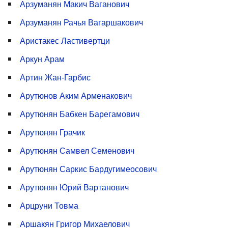
Арзуманян Макич Ваганович
Арзуманян Рачья Вагаршакович
Аристакес Ластивертци
Аркун Арам
Артин Жан-Гарбис
Арутюнов Аким Арменакович
Арутюнян Бабкен Барегамович
Арутюнян Грачик
Арутюнян Самвел Семенович
Арутюнян Саркис Бардугимеосович
Арутюнян Юрий Вартанович
Арцруни Товма
Аршакян Григор Михаелович