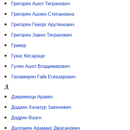
Григорян Ашот Тигранович
Григорян Ашхен Степановна
Григорян Геворг Арутюнович
Григорян Завен Тигранович
Грикер
Гукас Кесараци
Гулян Ашот Владимирович
Гюламирян Гайк Егиазарович
Д
Даврижеци Аракел
Дадаян Хачатур Завенович
Дадрян Ваагн
Даллакян Арамаис Джаганович