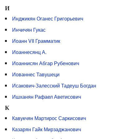
И
Инджикян Оганес Григорьевич
Инчичян Гукас
Иоанн VII Грамматик
Иоаннесянц А.
Иоаннисян Абгар Рубенович
Иованнес Тавушеци
Исакович-Залесский Тадеуш Богдан
Ишханян Рафаел Аветисович
К
Кавукчян Мартирос Саркисович
Казарян Гайк Мирзаджанович