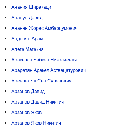
Анания Ширакаци
Ананун Давид
Ананян Жорес Амбарцумович
Андонян Арам
Апега Магакия
Аракелян Бабкен Николаевич
Араратян Аракел Аствацатурович
Аревшатян Сен Суренович
Арзанов Давид
Арзанов Давид Никитич
Арзанов Яков
Арзанов Яков Никитич