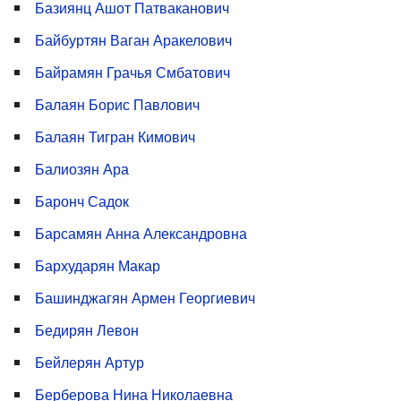
Базиянц Ашот Патваканович
Байбуртян Ваган Аракелович
Байрамян Грачья Смбатович
Балаян Борис Павлович
Балаян Тигран Кимович
Балиозян Ара
Баронч Садок
Барсамян Анна Александровна
Бархударян Макар
Башинджагян Армен Георгиевич
Бедирян Левон
Бейлерян Артур
Берберова Нина Николаевна