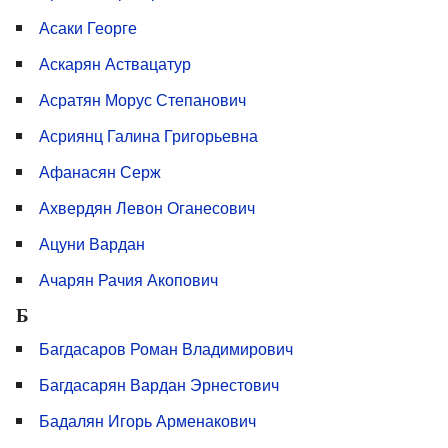
Асаки Георге
Аскарян Аствацатур
Асратян Морус Степанович
Асриянц Галина Григорьевна
Афанасян Серж
Ахвердян Левон Оганесович
Ацуни Вардан
Ачарян Рачия Акопович
Б
Багдасаров Роман Владимирович
Багдасарян Вардан Эрнестович
Бадалян Игорь Арменакович