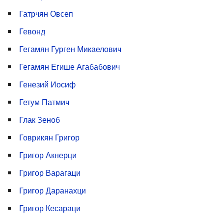
Гатрчян Овсеп
Гевонд
Гегамян Гурген Микаелович
Гегамян Егише Агабабович
Генезий Иосиф
Гетум Патмич
Глак Зеноб
Говрикян Григор
Григор Акнерци
Григор Варагаци
Григор Даранахци
Григор Кесараци