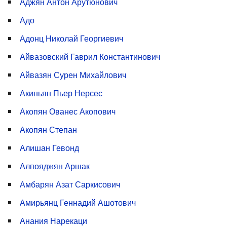
Аджян Антон Арутюнович
Адо
Адонц Николай Георгиевич
Айвазовский Гаврил Константинович
Айвазян Сурен Михайлович
Акиньян Пьер Нерсес
Акопян Ованес Акопович
Акопян Степан
Алишан Гевонд
Алпояджян Аршак
Амбарян Азат Саркисович
Амирьянц Геннадий Ашотович
Анания Нарекаци