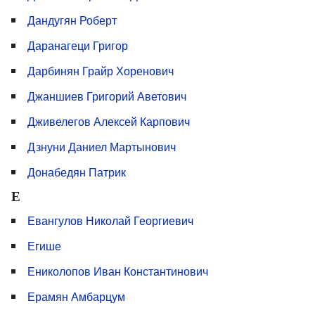
Дандугян Роберт
Даранагеци Григор
Дарбинян Грайр Хоренович
Джаншиев Григорий Аветович
Дживелегов Алексей Карпович
Дзнуни Даниел Мартынович
Донабедян Патрик
Е
Евангулов Николай Георгиевич
Егише
Ениколопов Иван Константинович
Ерамян Амбарцум