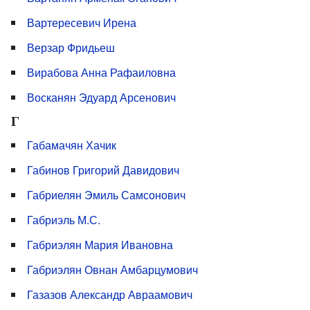
Вартересевич Ирена
Верзар Фридьеш
Вирабова Анна Рафаиловна
Восканян Эдуард Арсенович
Г
Габамачян Хачик
Габинов Григорий Давидович
Габриелян Эмиль Самсонович
Габриэль М.С.
Габриэлян Мария Ивановна
Габриэлян Овнан Амбарцумович
Газазов Александр Авраамович