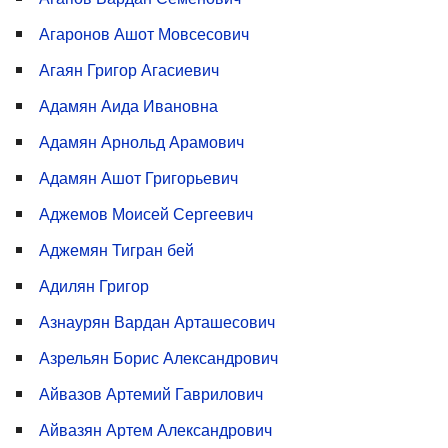
Агаронов Ашот Мовсесович
Агаян Григор Агасиевич
Адамян Аида Ивановна
Адамян Арнольд Арамович
Адамян Ашот Григорьевич
Аджемов Моисей Сергеевич
Аджемян Тигран бей
Адилян Григор
Азнаурян Вардан Арташесович
Азрельян Борис Александрович
Айвазов Артемий Гаврилович
Айвазян Артем Александрович