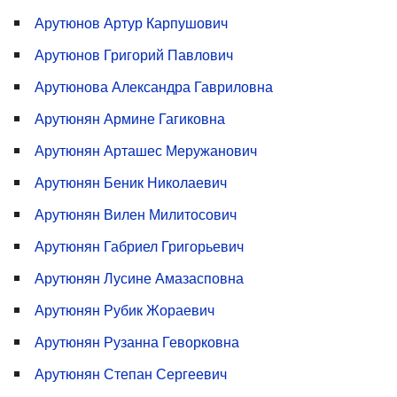
Арутюнов Артур Карпушович
Арутюнов Григорий Павлович
Арутюнова Александра Гавриловна
Арутюнян Армине Гагиковна
Арутюнян Арташес Меружанович
Арутюнян Беник Николаевич
Арутюнян Вилен Милитосович
Арутюнян Габриел Григорьевич
Арутюнян Лусине Амазасповна
Арутюнян Рубик Жораевич
Арутюнян Рузанна Геворковна
Арутюнян Степан Сергеевич