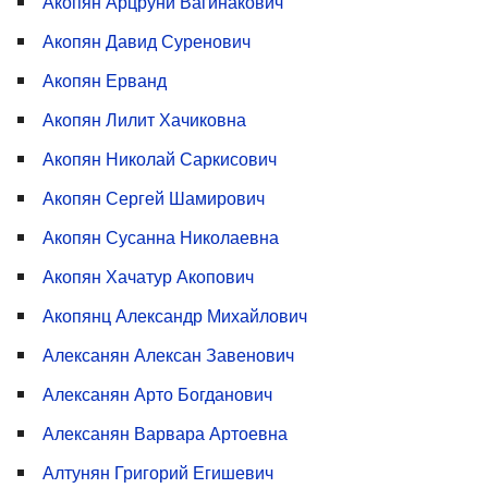
Акопян Арцруни Вагинакович
Акопян Давид Суренович
Акопян Ерванд
Акопян Лилит Хачиковна
Акопян Николай Саркисович
Акопян Сергей Шамирович
Акопян Сусанна Николаевна
Акопян Хачатур Акопович
Акопянц Александр Михайлович
Алексанян Алексан Завенович
Алексанян Арто Богданович
Алексанян Варвара Артоевна
Алтунян Григорий Егишевич