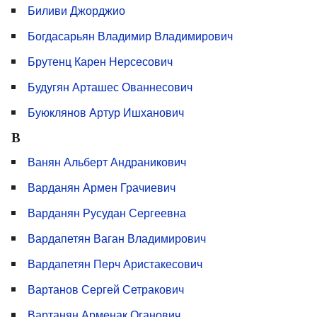
Биливи Джорджио
Богдасарьян Владимир Владимирович
Брутенц Карен Нерсесович
Будугян Арташес Ованнесович
Буюклянов Артур Ишханович
В
Ванян Альберт Андраникович
Варданян Армен Грачиевич
Варданян Русудан Сергеевна
Вардапетян Ваган Владимирович
Вардапетян Перч Аристакесович
Вартанов Сергей Сетракович
Вартанян Арменак Оганович