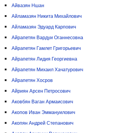
Айвазян Ншан
Айламазян Никита Михайлович
Айламазян Эдуард Карпович
Айрапетян Вардуи Оганнесовна
Айрапетян Гамлет Григорьевич
Айрапетян Лидия Георгиевна
Айрапетян Михаил Хачатурович
Айрапетян Хосров
Айриян Арсен Петросович
Аковбян Ваган Армаисович
Акопов Иван Эммануилович
Акопян Андрей Степанович