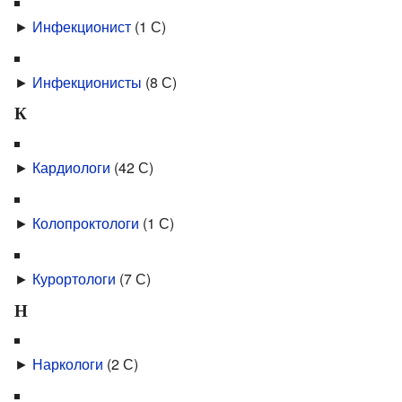
►
Инфекцио­нист
‎
(1 С)
►
Инфекцио­нисты
‎
(8 С)
К
►
Кардиологи
‎
(42 С)
►
Колопроктологи
‎
(1 С)
►
Курортологи
‎
(7 С)
Н
►
Наркологи
‎
(2 С)