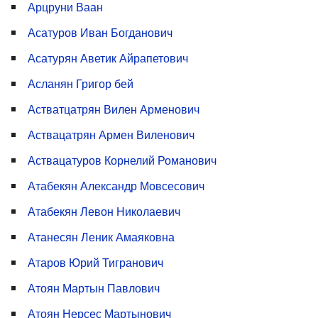
Арцруни Ваан
Асатуров Иван Богданович
Асатурян Аветик Айрапетович
Асланян Григор бей
Астватцатрян Вилен Арменович
Аствацатрян Армен Виленович
Аствацатуров Корнелий Романович
Атабекян Александр Мовсесович
Атабекян Левон Николаевич
Атанесян Леник Амаяковна
Атаров Юрий Тигранович
Атоян Мартын Павлович
Атоян Нерсес Мартынович