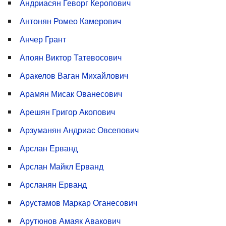
Андриасян Геворг Керопович
Антонян Ромео Камерович
Анчер Грант
Апоян Виктор Татевосович
Аракелов Ваган Михайлович
Арамян Мисак Ованесович
Арешян Григор Акопович
Арзуманян Андриас Овсепович
Арслан Ерванд
Арслан Майкл Ерванд
Арсланян Ерванд
Арустамов Маркар Оганесович
Арутюнов Амаяк Авакович