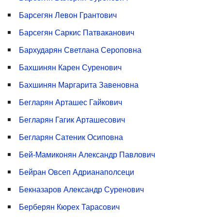
Барсегян Левон Грантович
Барсегян Саркис Патваканович
Бархударян Светлана Сероповна
Бахшинян Карен Суренович
Бахшинян Маргарита Завеновна
Бегларян Арташес Гайкович
Бегларян Гагик Арташесович
Бегларян Сатеник Осиповна
Бей-Мамиконян Александр Павлович
Бейран Овсеп Адрианаполсеци
Бекназаров Александр Суренович
Берберян Кюрех Тарасович