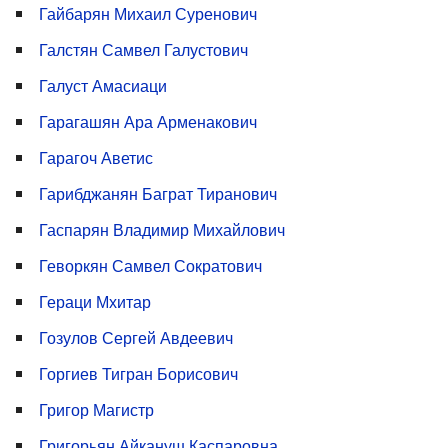
Гайбарян Михаил Суренович
Галстян Самвел Галустович
Галуст Амасиаци
Гарагашян Ара Арменакович
Гарагоч Аветис
Гарибджанян Баграт Тиранович
Гаспарян Владимир Михайлович
Геворкян Самвел Сократович
Гераци Мхитар
Гозулов Сергей Авдеевич
Горгиев Тигран Борисович
Григор Магистр
Григорьян Айкануш Каспаровна