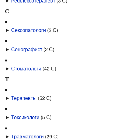
►
Рефлексотерапевт
‎
(3 С)
С
►
Сексопатологи
‎
(2 С)
►
Сонографист
‎
(2 С)
►
Стоматологи
‎
(42 С)
Т
►
Терапевты
‎
(52 С)
►
Токсикологи
‎
(5 С)
►
Травматологи
‎
(29 С)