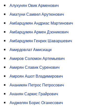
Алухунян Овик Арменович
Аматуни Самвел Арутюнович
Амбарцумян Андриас Мартинович
Амбарцумян Армен Дзоникович
Амбарцумян Генрих Шаваршевич
Амирдовлат Амисиаци
Амиров Соломон Артемьевич
Амирян Славик Суренович
Амроян Ашот Владимирович
Ананикян Петрос Петросович
Ананян Саркис Грайрович
Анджелян Борис Оганесович