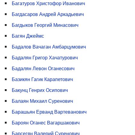
Багатуров Христофор Иванович
Багдасаров Андрей Аркадьевич
Багдыков Георгий Минасович
Багян Джеймс
Бадалов Вачаган Амбарцумович
Бадалян Григор Хачатурович
Бадалян Левон Оганесович
Базикян Гагик Карапетович
Бакунц Генрих Осипович
Балаян Михаил Суренович
Барашьян Ерванд Вартеванович
Бароян Оганес Вагаршакович
Барсегян Валерий Суренович