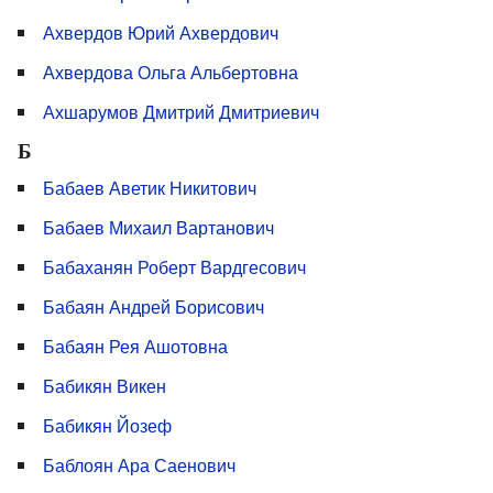
Ахвердов Юрий Ахвердович
Ахвердова Ольга Альбертовна
Ахшарумов Дмитрий Дмитриевич
Б
Бабаев Аветик Никитович
Бабаев Михаил Вартанович
Бабаханян Роберт Вардгесович
Бабаян Андрей Борисович
Бабаян Рея Ашотовна
Бабикян Викен
Бабикян Йозеф
Баблоян Ара Саенович