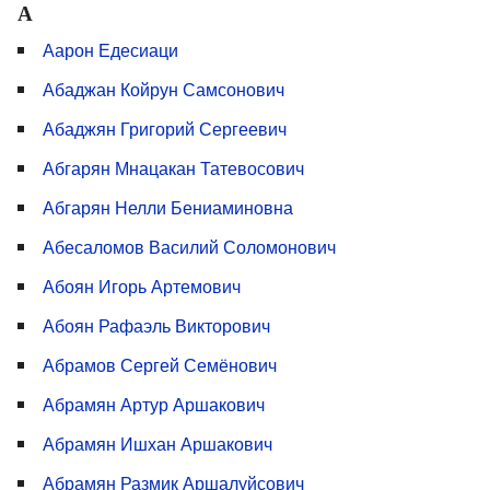
А
Аарон Едесиаци
Абаджан Койрун Самсонович
Абаджян Григорий Сергеевич
Абгарян Мнацакан Татевосович
Абгарян Нелли Бениаминовна
Абесаломов Василий Соломонович
Абоян Игорь Артемович
Абоян Рафаэль Викторович
Абрамов Сергей Семёнович
Абрамян Артур Аршакович
Абрамян Ишхан Аршакович
Абрамян Размик Аршалуйсович