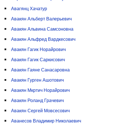
Авагянц Хачатур
Авакян Альберт Валерьевич
Авакян Альвина Самсоновна
Авакян Альфред Вардкесович
Авакян Гагик Норайрович
Авакян Гагик Саркисович
Авакян Гаяне Санасаровна
Авакян Гурген Ашотович
Авакян Мкртич Норайрович
Авакян Роланд Грачевич
Авакян Сергей Мовсесович
Аванесов Владимир Николаевич