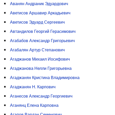
Аванян Андраник Эдуардович
Аветисов Аршавир Аркадьевич
Аветисов Эдуард Сергеевич
Автандилов Георгий Герасимович
Агабабов Александр Григорьевич
Агабалян Артур Степанович
Агаджанов Михаил Иосифович
Агаджанова Нелли Григорьевна
Агаджанян Кристина Владимировна
Агаджанян Н. Карпович
Аганесов Александр Георгиевич
Аганянц Елена Карповна
Агапов Вардан Семенович