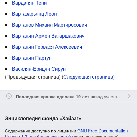
Варданян Тени
Вартазарьянц Леон
Вартанов Михаил Мартиросович
Вартанян Армен Вагаршакович
Вартанян Гервася Алексеевич
Вартанян Партуг
Василян-Ерицян Сирун
(Предыдущая страница) (
Следующая страница
)
участником
Vgab
Последняя правка сделана 19 лет назад
Энциклопедия фонда «Хайазг»
Содержание доступно по лицензии
GNU Free Documentation
License 1.3 или более поздняя
(если не указано иное).