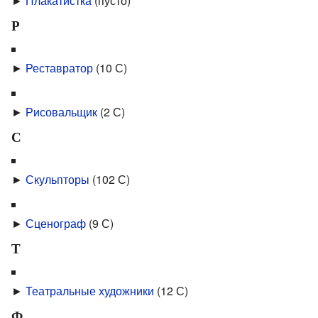
►
Плакатистка
‎
(пусто)
Р
►
Реставратор
‎
(10 С)
►
Рисовальщик
‎
(2 С)
С
►
Скульпторы
‎
(102 С)
►
Сценограф
‎
(9 С)
Т
►
Театральные художники
‎
(12 С)
Ф