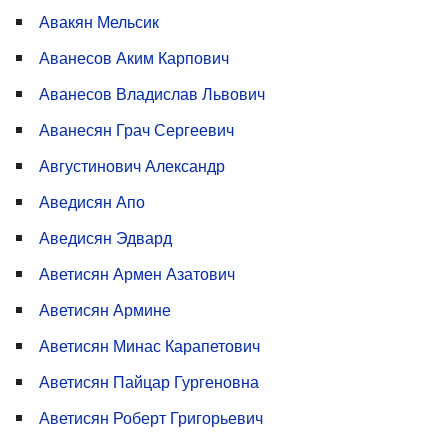
Авакян Мельсик
Аванесов Аким Карпович
Аванесов Владислав Львович
Аванесян Грач Сергеевич
Августинович Александр
Аведисян Апо
Аведисян Эдвард
Аветисян Армен Азатович
Аветисян Армине
Аветисян Минас Карапетович
Аветисян Пайцар Гургеновна
Аветисян Роберт Григорьевич