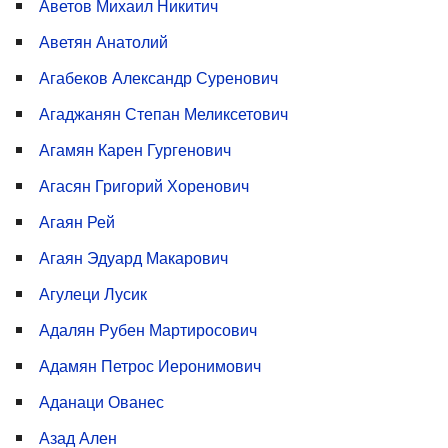
Аветов Михаил Никитич
Аветян Анатолий
Агабеков Александр Суренович
Агаджанян Степан Меликсетович
Агамян Карен Гургенович
Агасян Григорий Хоренович
Агаян Рей
Агаян Эдуард Макарович
Агулеци Лусик
Адалян Рубен Мартиросович
Адамян Петрос Иеронимович
Аданаци Ованес
Азад Ален