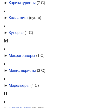
►
Карикатуристы
‎
(7 С)
►
Коллажист
‎
(пусто)
►
Кутюрье
‎
(1 С)
М
►
Микрограверы
‎
(1 С)
►
Миниатюристы
‎
(3 С)
►
Модельеры
‎
(4 С)
П