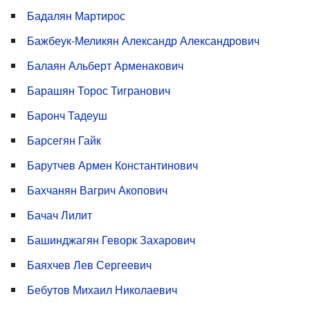
Бадалян Мартирос
Бажбеук-Меликян Александр Александрович
Балаян Альберт Арменакович
Барашян Торос Тигранович
Баронч Тадеуш
Барсегян Гайк
Барутчев Армен Константинович
Бахчанян Вагрич Акопович
Бачач Лилит
Башинджагян Геворк Захарович
Баяхчев Лев Сергеевич
Бебутов Михаил Николаевич