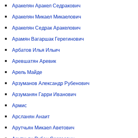
Аракелян Аракел Седракович
Аракелян Микаел Микаелович
Аракелян Седрак Аракелович
Арамян Вагаршак Герегинович
Арбатов Илья Ильич
Аревшатян Аревик
Арель Майде
Арзуманов Александр Рубенович
Арзуманян Гарри Иванович
Армис
Арсланян Анаит
Арутчьян Микаел Аветович