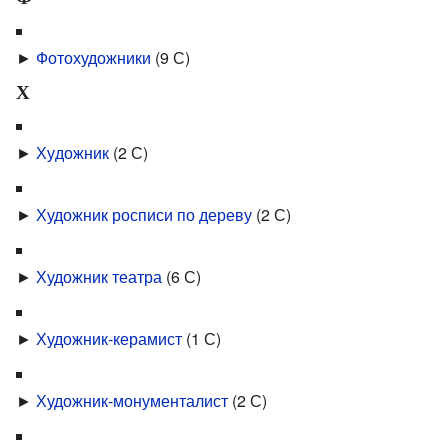
►
Фотохудожники
‎
(9 С)
Х
►
Ху­дожник
‎
(2 С)
►
Художник росписи по дереву
‎
(2 С)
►
Художник театра
‎
(6 С)
►
Художник-керамист
‎
(1 С)
►
Художник-монументалист
‎
(2 С)