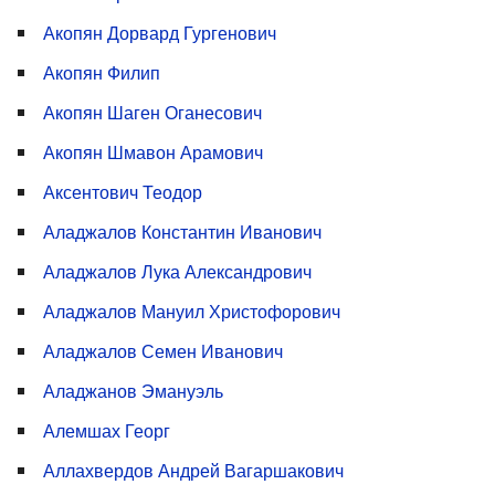
Акопян Дорвард Гургенович
Акопян Филип
Акопян Шаген Оганесович
Акопян Шмавон Арамович
Аксентович Теодор
Аладжалов Константин Иванович
Аладжалов Лука Александрович
Аладжалов Мануил Христофорович
Аладжалов Семен Иванович
Аладжанов Эмануэль
Алемшах Георг
Аллахвердов Андрей Вагаршакович