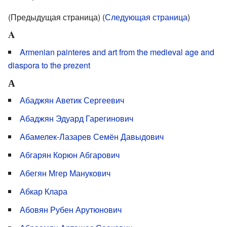
(Предыдущая страница) (
Следующая страница
)
A
Armenian painteres and art from the medieval age and
diaspora to the prezent
А
Абаджян Аветик Сергеевич
Абаджян Эдуард Гарегинович
Абамелек-Лазарев Семён Давыдович
Абгарян Корюн Абгарович
Абегян Мгер Манукович
Абкар Клара
Абовян Рубен Арутюнович