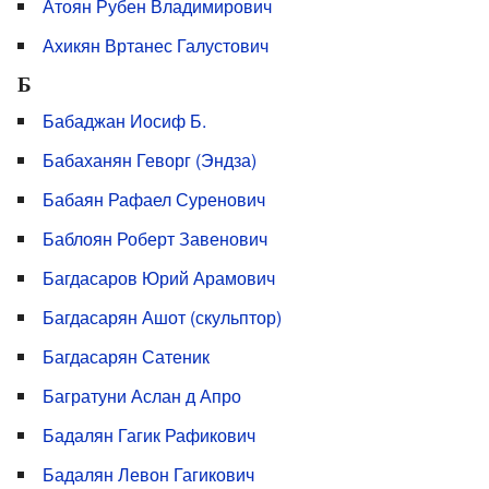
Атоян Рубен Владимирович
Ахикян Вртанес Галустович
Б
Бабаджан Иосиф Б.
Бабаханян Геворг (Эндза)
Бабаян Рафаел Суренович
Баблоян Роберт Завенович
Багдасаров Юрий Арамович
Багдасарян Ашот (скульптор)
Багдасарян Сатеник
Багратуни Аслан д Апро
Бадалян Гагик Рафикович
Бадалян Левон Гагикович