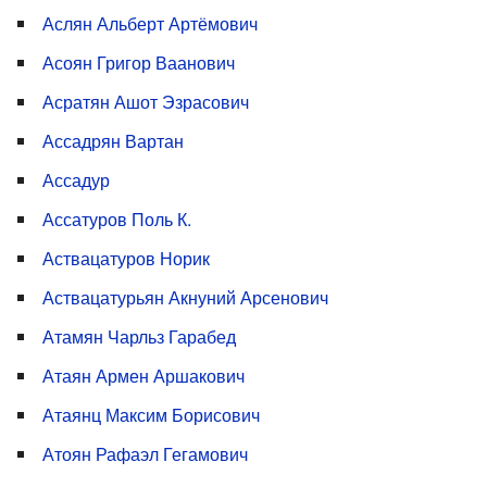
Аслян Альберт Артёмович
Асоян Григор Ваанович
Асратян Ашот Эзрасович
Ассадрян Вартан
Ассадур
Ассатуров Поль К.
Аствацатуров Норик
Аствацатурьян Акнуний Арсенович
Атамян Чарльз Гарабед
Атаян Армен Аршакович
Атаянц Максим Борисович
Атоян Рафаэл Гегамович