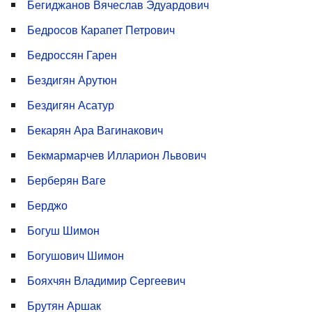
Бегиджанов Вячеслав Эдуардович
Бедросов Карапет Петрович
Бедроссян Гарен
Бездигян Арутюн
Бездигян Асатур
Бекарян Ара Вагинакович
Бекмармарчев Илларион Львович
Берберян Ваге
Берджо
Богуш Шимон
Богушович Шимон
Бояхчян Владимир Сергеевич
Брутян Аршак