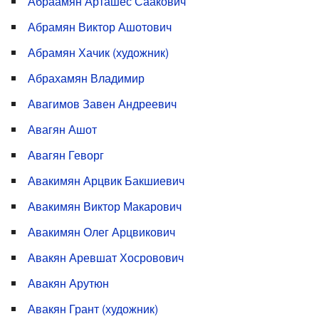
Абраамян Арташес Саакович
Абрамян Виктор Ашотович
Абрамян Хачик (художник)
Абрахамян Владимир
Авагимов Завен Андреевич
Авагян Ашот
Авагян Геворг
Авакимян Арцвик Бакшиевич
Авакимян Виктор Макарович
Авакимян Олег Арцвикович
Авакян Аревшат Хосровович
Авакян Арутюн
Авакян Грант (художник)