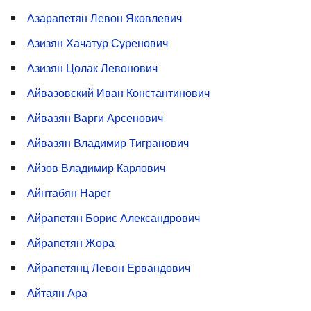
Азарапетян Левон Яковлевич
Азизян Хачатур Суренович
Азизян Цолак Левонович
Айвазовский Иван Константинович
Айвазян Варги Арсенович
Айвазян Владимир Тигранович
Айзов Владимир Карлович
Айнтабян Нарег
Айрапетян Борис Александрович
Айрапетян Жора
Айрапетянц Левон Ервандович
Айтаян Ара