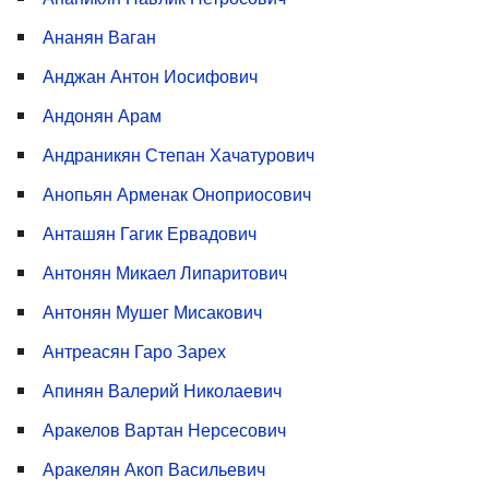
Ананян Ваган
Анджан Антон Иосифович
Андонян Арам
Андраникян Степан Хачатурович
Анопьян Арменак Оноприосович
Анташян Гагик Ервадович
Антонян Микаел Липаритович
Антонян Мушег Мисакович
Антреасян Гаро Зарех
Апинян Валерий Николаевич
Аракелов Вартан Нерсесович
Аракелян Акоп Васильевич