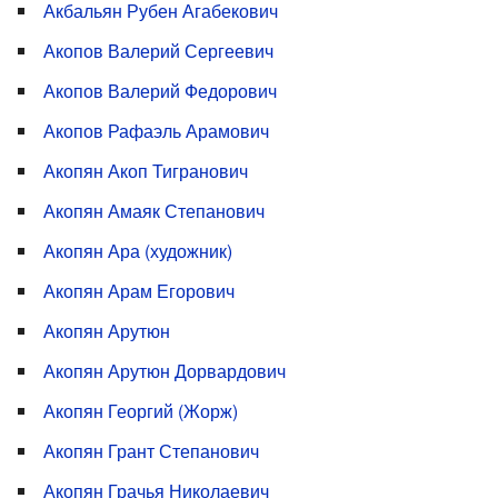
Акбальян Рубен Агабекович
Акопов Валерий Сергеевич
Акопов Валерий Федорович
Акопов Рафаэль Арамович
Акопян Акоп Тигранович
Акопян Амаяк Степанович
Акопян Ара (художник)
Акопян Арам Егорович
Акопян Арутюн
Акопян Арутюн Дорвардович
Акопян Георгий (Жорж)
Акопян Грант Степанович
Акопян Грачья Николаевич