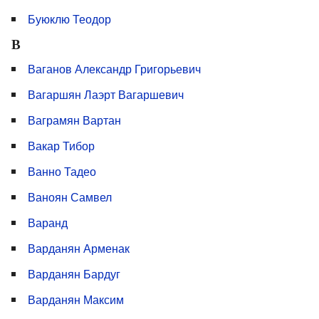
Буюклю Теодор
В
Ваганов Александр Григорьевич
Вагаршян Лаэрт Вагаршевич
Ваграмян Вартан
Вакар Тибор
Ванно Тадео
Ваноян Самвел
Варанд
Варданян Арменак
Варданян Бардуг
Варданян Максим