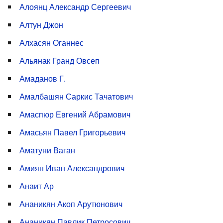
Алоянц Александр Сергеевич
Алтун Джон
Алхасян Оганнес
Альянак Гранд Овсеп
Амаданов Г.
Амалбашян Саркис Тачатович
Амаспюр Евгений Абрамович
Амасьян Павел Григорьевич
Аматуни Ваган
Амиян Иван Александрович
Анаит Ар
Ананикян Акоп Арутюнович
Ананикян Павлик Петросович