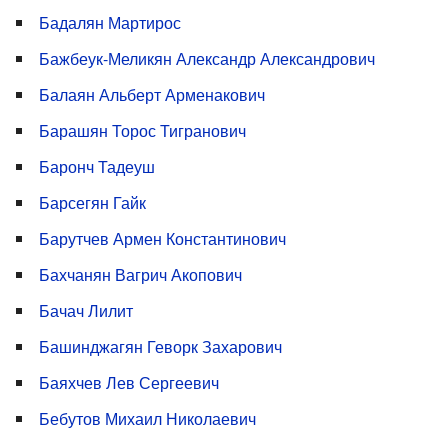
Бадалян Мартирос
Бажбеук-Меликян Александр Александрович
Балаян Альберт Арменакович
Барашян Торос Тигранович
Баронч Тадеуш
Барсегян Гайк
Барутчев Армен Константинович
Бахчанян Вагрич Акопович
Бачач Лилит
Башинджагян Геворк Захарович
Баяхчев Лев Сергеевич
Бебутов Михаил Николаевич