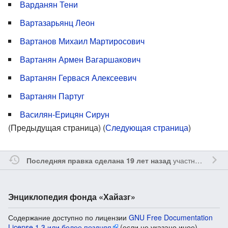
Варданян Тени
Вартазарьянц Леон
Вартанов Михаил Мартиросович
Вартанян Армен Вагаршакович
Вартанян Гервася Алексеевич
Вартанян Партуг
Василян-Ерицян Сирун
(Предыдущая страница) (
Следующая страница
)
участником
Vgab
Последняя правка сделана 19 лет назад
Энциклопедия фонда «Хайазг»
Содержание доступно по лицензии
GNU Free Documentation
License 1.3 или более поздняя
(если не указано иное).