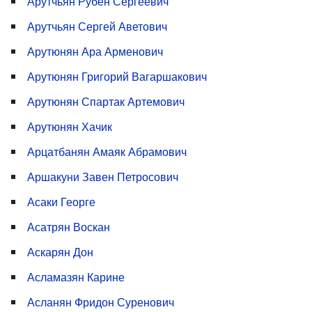
Арутчьян Рубен Сергеевич
Арутчьян Сергей Аветович
Арутюнян Ара Арменович
Арутюнян Григорий Вагаршакович
Арутюнян Спартак Артемович
Арутюнян Хачик
Арцатбанян Амаяк Абрамович
Аршакуни Завен Петросович
Асаки Георге
Асатрян Воскан
Аскарян Дон
Асламазян Карине
Асланян Фридон Суренович