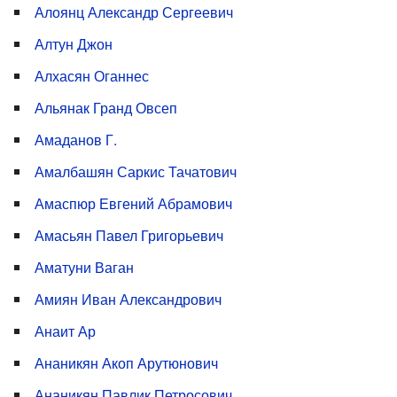
Алоянц Александр Сергеевич
Алтун Джон
Алхасян Оганнес
Альянак Гранд Овсеп
Амаданов Г.
Амалбашян Саркис Тачатович
Амаспюр Евгений Абрамович
Амасьян Павел Григорьевич
Аматуни Ваган
Амиян Иван Александрович
Анаит Ар
Ананикян Акоп Арутюнович
Ананикян Павлик Петросович