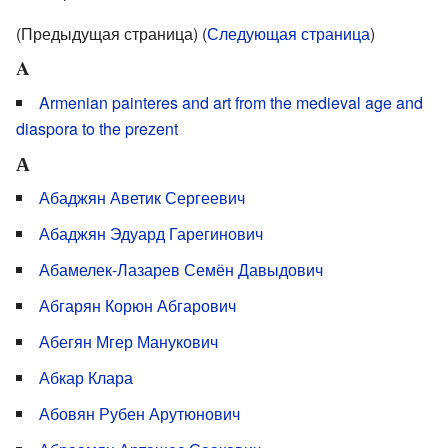
(Предыдущая страница) (
Следующая страница
)
A
Armenian painteres and art from the medieval age and
diaspora to the prezent
А
Абаджян Аветик Сергеевич
Абаджян Эдуард Гарегинович
Абамелек-Лазарев Семён Давыдович
Абгарян Корюн Абгарович
Абегян Мгер Манукович
Абкар Клара
Абовян Рубен Арутюнович