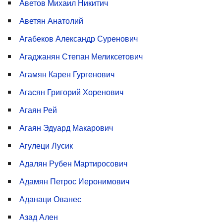
Аветов Михаил Никитич
Аветян Анатолий
Агабеков Александр Суренович
Агаджанян Степан Меликсетович
Агамян Карен Гургенович
Агасян Григорий Хоренович
Агаян Рей
Агаян Эдуард Макарович
Агулеци Лусик
Адалян Рубен Мартиросович
Адамян Петрос Иеронимович
Аданаци Ованес
Азад Ален