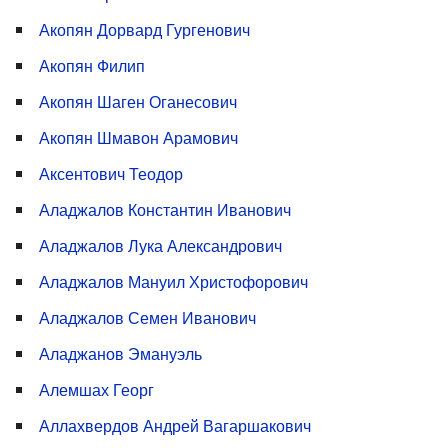
Акопян Дорвард Гургенович
Акопян Филип
Акопян Шаген Оганесович
Акопян Шмавон Арамович
Аксентович Теодор
Аладжалов Константин Иванович
Аладжалов Лука Александрович
Аладжалов Мануил Христофорович
Аладжалов Семен Иванович
Аладжанов Эмануэль
Алемшах Георг
Аллахвердов Андрей Вагаршакович