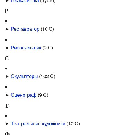
►
Плакатистка
‎
(пусто)
Р
►
Реставратор
‎
(10 С)
►
Рисовальщик
‎
(2 С)
С
►
Скульпторы
‎
(102 С)
►
Сценограф
‎
(9 С)
Т
►
Театральные художники
‎
(12 С)
Ф