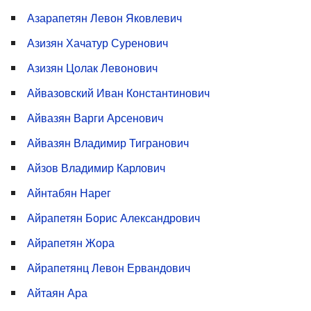
Азарапетян Левон Яковлевич
Азизян Хачатур Суренович
Азизян Цолак Левонович
Айвазовский Иван Константинович
Айвазян Варги Арсенович
Айвазян Владимир Тигранович
Айзов Владимир Карлович
Айнтабян Нарег
Айрапетян Борис Александрович
Айрапетян Жора
Айрапетянц Левон Ервандович
Айтаян Ара