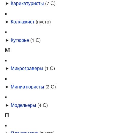
►
Карикатуристы
‎
(7 С)
►
Коллажист
‎
(пусто)
►
Кутюрье
‎
(1 С)
М
►
Микрограверы
‎
(1 С)
►
Миниатюристы
‎
(3 С)
►
Модельеры
‎
(4 С)
П