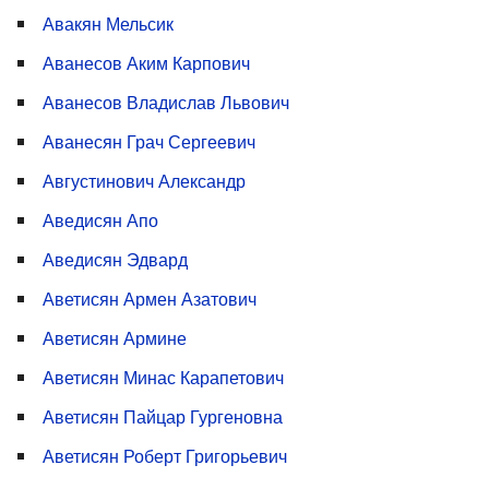
Авакян Мельсик
Аванесов Аким Карпович
Аванесов Владислав Львович
Аванесян Грач Сергеевич
Августинович Александр
Аведисян Апо
Аведисян Эдвард
Аветисян Армен Азатович
Аветисян Армине
Аветисян Минас Карапетович
Аветисян Пайцар Гургеновна
Аветисян Роберт Григорьевич