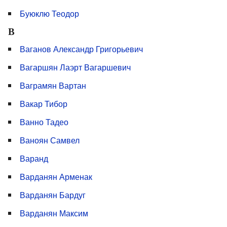
Буюклю Теодор
В
Ваганов Александр Григорьевич
Вагаршян Лаэрт Вагаршевич
Ваграмян Вартан
Вакар Тибор
Ванно Тадео
Ваноян Самвел
Варанд
Варданян Арменак
Варданян Бардуг
Варданян Максим