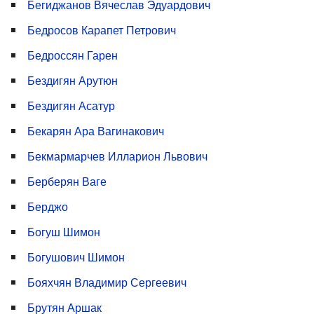
Бегиджанов Вячеслав Эдуардович
Бедросов Карапет Петрович
Бедроссян Гарен
Бездигян Арутюн
Бездигян Асатур
Бекарян Ара Вагинакович
Бекмармарчев Илларион Львович
Берберян Ваге
Берджо
Богуш Шимон
Богушович Шимон
Бояхчян Владимир Сергеевич
Брутян Аршак