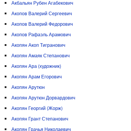
Акбальян Рубен Агабекович
Акопов Валерий Сергеевич
Акопов Валерий Федорович
Акопов Рафаэль Арамович
Акопян Акоп Тигранович
Акопян Амаяк Степанович
Акопян Ара (художник)
Акопян Арам Егорович
Акопян Арутюн
Акопян Арутюн Дорвардович
Акопян Георгий (Жорж)
Акопян Грант Степанович
Акопян Грачья Николаевич