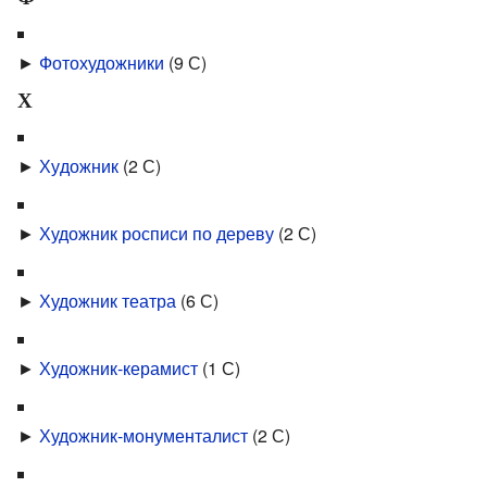
►
Фотохудожники
‎
(9 С)
Х
►
Ху­дожник
‎
(2 С)
►
Художник росписи по дереву
‎
(2 С)
►
Художник театра
‎
(6 С)
►
Художник-керамист
‎
(1 С)
►
Художник-монументалист
‎
(2 С)