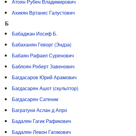
Атоян Рубен Владимирович
Ахикян Вртанес Галустович
Б
Бабаджан Иосиф Б.
Бабаханян Геворг (Эндза)
Бабаян Рафаел Суренович
Баблоян Роберт Завенович
Багдасаров Юрий Арамович
Багдасарян Ашот (скульптор)
Багдасарян Сатеник
Багратуни Аслан д Апро
Бадалян Гагик Рафикович
Бадалян Левон Гагикович