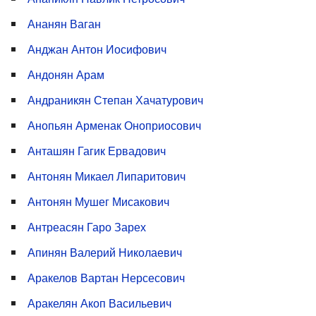
Ананян Ваган
Анджан Антон Иосифович
Андонян Арам
Андраникян Степан Хачатурович
Анопьян Арменак Оноприосович
Анташян Гагик Ервадович
Антонян Микаел Липаритович
Антонян Мушег Мисакович
Антреасян Гаро Зарех
Апинян Валерий Николаевич
Аракелов Вартан Нерсесович
Аракелян Акоп Васильевич