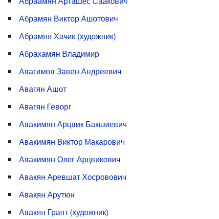
Абраамян Арташес Саакович
Абрамян Виктор Ашотович
Абрамян Хачик (художник)
Абрахамян Владимир
Авагимов Завен Андреевич
Авагян Ашот
Авагян Геворг
Авакимян Арцвик Бакшиевич
Авакимян Виктор Макарович
Авакимян Олег Арцвикович
Авакян Аревшат Хосровович
Авакян Арутюн
Авакян Грант (художник)