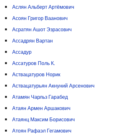
Аслян Альберт Артёмович
Асоян Григор Ваанович
Асратян Ашот Эзрасович
Ассадрян Вартан
Ассадур
Ассатуров Поль К.
Аствацатуров Норик
Аствацатурьян Акнуний Арсенович
Атамян Чарльз Гарабед
Атаян Армен Аршакович
Атаянц Максим Борисович
Атоян Рафаэл Гегамович