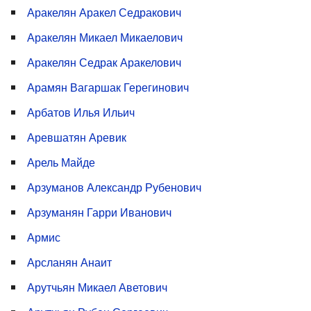
Аракелян Аракел Седракович
Аракелян Микаел Микаелович
Аракелян Седрак Аракелович
Арамян Вагаршак Герегинович
Арбатов Илья Ильич
Аревшатян Аревик
Арель Майде
Арзуманов Александр Рубенович
Арзуманян Гарри Иванович
Армис
Арсланян Анаит
Арутчьян Микаел Аветович