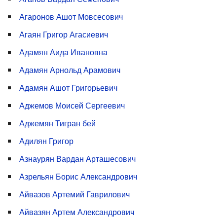
Агаронов Ашот Мовсесович
Агаян Григор Агасиевич
Адамян Аида Ивановна
Адамян Арнольд Арамович
Адамян Ашот Григорьевич
Аджемов Моисей Сергеевич
Аджемян Тигран бей
Адилян Григор
Азнаурян Вардан Арташесович
Азрельян Борис Александрович
Айвазов Артемий Гаврилович
Айвазян Артем Александрович