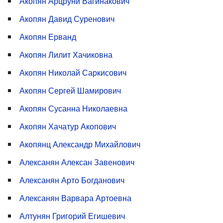
Акопян Арцруни Вагинакович
Акопян Давид Суренович
Акопян Ерванд
Акопян Лилит Хачиковна
Акопян Николай Саркисович
Акопян Сергей Шамирович
Акопян Сусанна Николаевна
Акопян Хачатур Акопович
Акопянц Александр Михайлович
Алексанян Алексан Завенович
Алексанян Арто Богданович
Алексанян Варвара Артоевна
Алтунян Григорий Егишевич