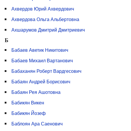
Ахвердов Юрий Ахвердович
Ахвердова Ольга Альбертовна
Ахшарумов Дмитрий Дмитриевич
Б
Бабаев Аветик Никитович
Бабаев Михаил Вартанович
Бабаханян Роберт Вардгесович
Бабаян Андрей Борисович
Бабаян Рея Ашотовна
Бабикян Викен
Бабикян Йозеф
Баблоян Ара Саенович