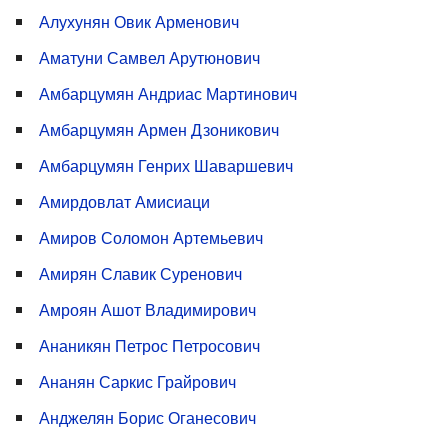
Алухунян Овик Арменович
Аматуни Самвел Арутюнович
Амбарцумян Андриас Мартинович
Амбарцумян Армен Дзоникович
Амбарцумян Генрих Шаваршевич
Амирдовлат Амисиаци
Амиров Соломон Артемьевич
Амирян Славик Суренович
Амроян Ашот Владимирович
Ананикян Петрос Петросович
Ананян Саркис Грайрович
Анджелян Борис Оганесович