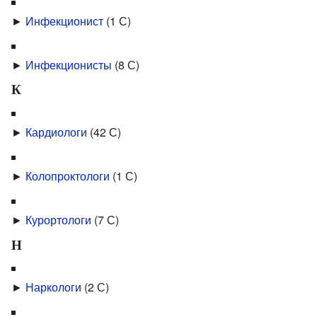
►
Инфекцио­нист
‎
(1 С)
►
Инфекцио­нисты
‎
(8 С)
К
►
Кардиологи
‎
(42 С)
►
Колопроктологи
‎
(1 С)
►
Курортологи
‎
(7 С)
Н
►
Наркологи
‎
(2 С)