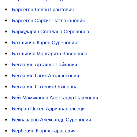
Барсегян Левон Грантович
Барсегян Саркис Патваканович
Бархударян Светлана Сероповна
Бахшинян Карен Суренович
Бахшинян Маргарита Завеновна
Бегларян Арташес Гайкович
Бегларян Гагик Арташесович
Бегларян Сатеник Осиповна
Бей-Мамиконян Александр Павлович
Бейран Овсеп Адрианаполсеци
Бекназаров Александр Суренович
Берберян Кюрех Тарасович