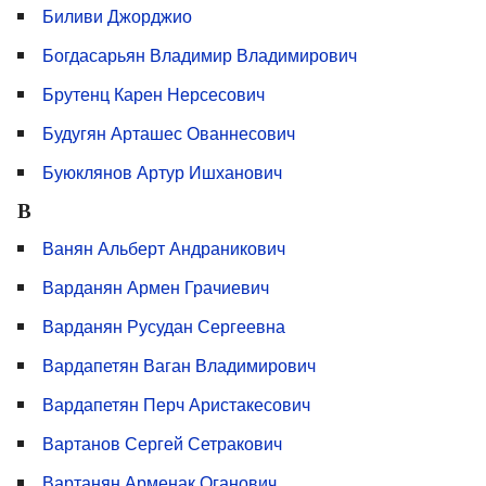
Биливи Джорджио
Богдасарьян Владимир Владимирович
Брутенц Карен Нерсесович
Будугян Арташес Ованнесович
Буюклянов Артур Ишханович
В
Ванян Альберт Андраникович
Варданян Армен Грачиевич
Варданян Русудан Сергеевна
Вардапетян Ваган Владимирович
Вардапетян Перч Аристакесович
Вартанов Сергей Сетракович
Вартанян Арменак Оганович