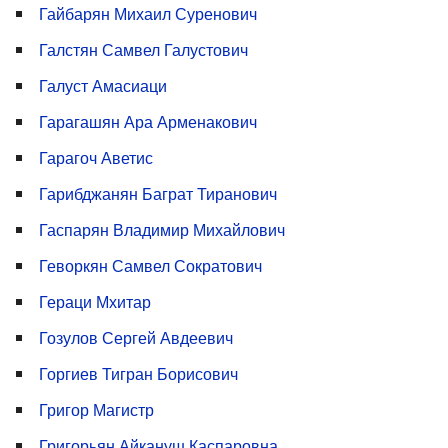
Гайбарян Михаил Суренович
Галстян Самвел Галустович
Галуст Амасиаци
Гарагашян Ара Арменакович
Гарагоч Аветис
Гарибджанян Баграт Тиранович
Гаспарян Владимир Михайлович
Геворкян Самвел Сократович
Гераци Мхитар
Гозулов Сергей Авдеевич
Горгиев Тигран Борисович
Григор Магистр
Григорьян Айкануш Каспаровна