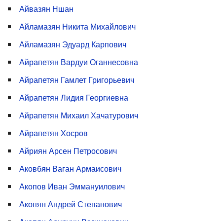
Айвазян Ншан
Айламазян Никита Михайлович
Айламазян Эдуард Карпович
Айрапетян Вардуи Оганнесовна
Айрапетян Гамлет Григорьевич
Айрапетян Лидия Георгиевна
Айрапетян Михаил Хачатурович
Айрапетян Хосров
Айриян Арсен Петросович
Аковбян Ваган Армаисович
Акопов Иван Эммануилович
Акопян Андрей Степанович