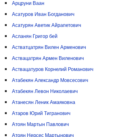
Арцруни Ваан
Асатуров Иван Богданович
Асатурян Аветик Айрапетович
Асланян Григор бей
Астватцатрян Вилен Арменович
Аствацатрян Армен Виленович
Аствацатуров Корнелий Романович
Атабекян Александр Мовсесович
Атабекян Левон Николаевич
Атанесян Леник Амаяковна
Атаров Юрий Тигранович
Атоян Мартын Павлович
Атоян Нерсес Мартынович