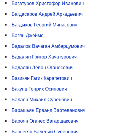
Багатуров Христофор Иванович
Багдасаров Андрей Аркадьевич
Багдыков Георгий Минасович
Багян Джеймс
Бадалов Вачаган Амбарцумович
Бадалян Григор Хачатурович
Бадалян Левон Оганесович
Базикян Гагик Карапетович
Бакунц Генрих Осипович
Балаян Михаил Суренович
Барашьян Ерванд Вартеванович
Бароян Оганес Вагаршакович
Барсегян Валерий Суренович