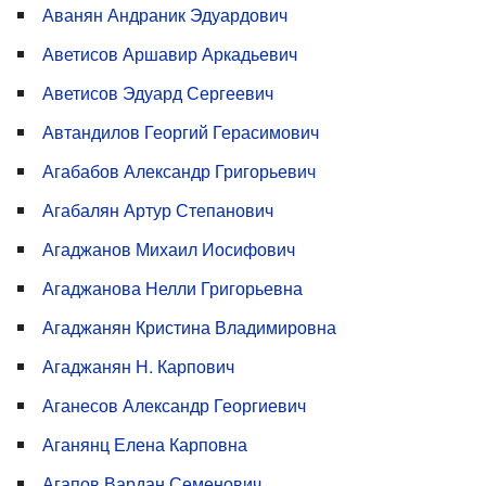
Аванян Андраник Эдуардович
Аветисов Аршавир Аркадьевич
Аветисов Эдуард Сергеевич
Автандилов Георгий Герасимович
Агабабов Александр Григорьевич
Агабалян Артур Степанович
Агаджанов Михаил Иосифович
Агаджанова Нелли Григорьевна
Агаджанян Кристина Владимировна
Агаджанян Н. Карпович
Аганесов Александр Георгиевич
Аганянц Елена Карповна
Агапов Вардан Семенович