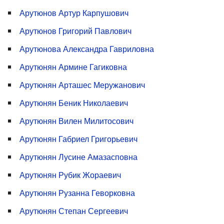
Арутюнов Артур Карпушович
Арутюнов Григорий Павлович
Арутюнова Александра Гавриловна
Арутюнян Армине Гагиковна
Арутюнян Арташес Меружанович
Арутюнян Беник Николаевич
Арутюнян Вилен Милитосович
Арутюнян Габриел Григорьевич
Арутюнян Лусине Амазасповна
Арутюнян Рубик Жораевич
Арутюнян Рузанна Геворковна
Арутюнян Степан Сергеевич