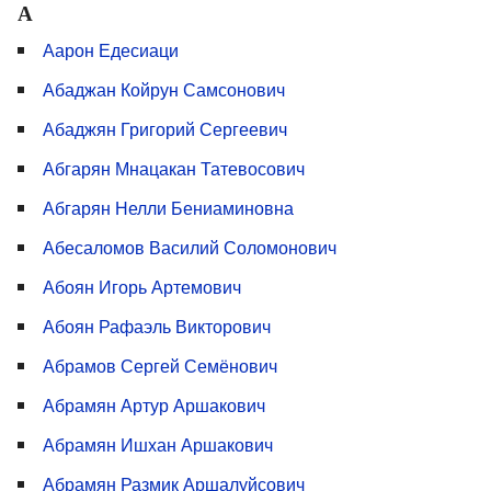
А
Аарон Едесиаци
Абаджан Койрун Самсонович
Абаджян Григорий Сергеевич
Абгарян Мнацакан Татевосович
Абгарян Нелли Бениаминовна
Абесаломов Василий Соломонович
Абоян Игорь Артемович
Абоян Рафаэль Викторович
Абрамов Сергей Семёнович
Абрамян Артур Аршакович
Абрамян Ишхан Аршакович
Абрамян Размик Аршалуйсович