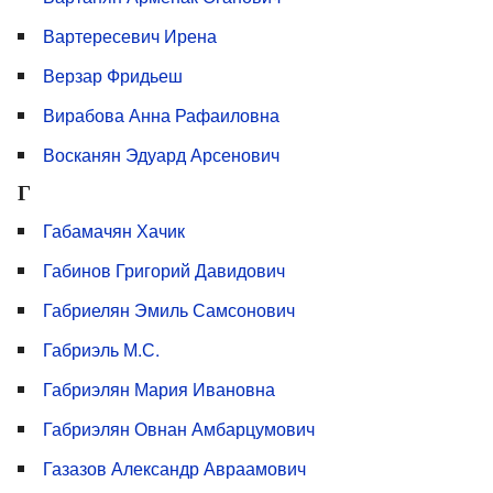
Вартересевич Ирена
Верзар Фридьеш
Вирабова Анна Рафаиловна
Восканян Эдуард Арсенович
Г
Габамачян Хачик
Габинов Григорий Давидович
Габриелян Эмиль Самсонович
Габриэль М.С.
Габриэлян Мария Ивановна
Габриэлян Овнан Амбарцумович
Газазов Александр Авраамович