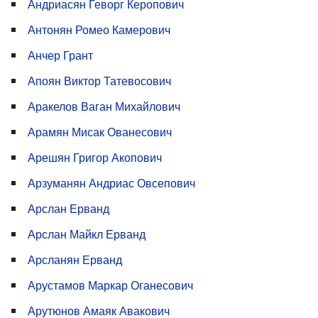
Андриасян Геворг Керопович
Антонян Ромео Камерович
Анчер Грант
Апоян Виктор Татевосович
Аракелов Ваган Михайлович
Арамян Мисак Ованесович
Арешян Григор Акопович
Арзуманян Андриас Овсепович
Арслан Ерванд
Арслан Майкл Ерванд
Арсланян Ерванд
Арустамов Маркар Оганесович
Арутюнов Амаяк Авакович