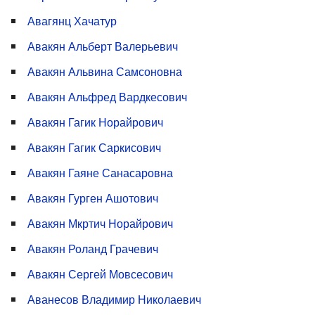
Авагянц Хачатур
Авакян Альберт Валерьевич
Авакян Альвина Самсоновна
Авакян Альфред Вардкесович
Авакян Гагик Норайрович
Авакян Гагик Саркисович
Авакян Гаяне Санасаровна
Авакян Гурген Ашотович
Авакян Мкртич Норайрович
Авакян Роланд Грачевич
Авакян Сергей Мовсесович
Аванесов Владимир Николаевич