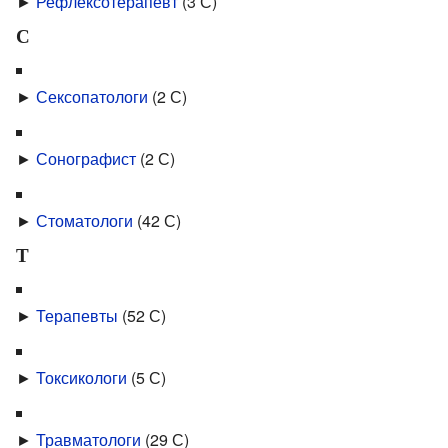
►
Рефлексотерапевт
‎
(3 С)
С
►
Сексопатологи
‎
(2 С)
►
Сонографист
‎
(2 С)
►
Стоматологи
‎
(42 С)
Т
►
Терапевты
‎
(52 С)
►
Токсикологи
‎
(5 С)
►
Травматологи
‎
(29 С)