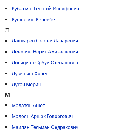
Кубатьян Георгий Иосифович
Кушнерян Керовбе
Л
Лашкарев Сергей Лазаревич
Левонян Норик Амазаспович
Лисициан Србуи Степановна
Лузиньян Хорен
Лукач Морич
М
Мадатян Ашот
Мадоян Аршак Геворгович
Маилян Тельман Седракович