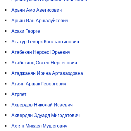
Арьян Амо Аветисович
Арьян Ван Аршалуйсович
Асаки Георге
Асатур Геворк Константинович
Атабекян Нерсес Юрьевич
Атабекянц Овсеп Нерсесович
Атаджанян Ирина Артаваздовна
Атаян Аршак Геворгевич
Атрпет
Ахвердов Николай Исаевич
Ахвердян Эдуард Мигрдатович
Ахтян Микаел Мушегович