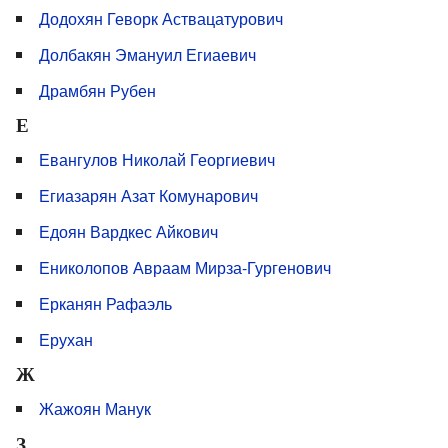
Додохян Геворк Аствацатурович
Долбакян Эмануил Егиаевич
Драмбян Рубен
Е
Евангулов Николай Георгиевич
Егиазарян Азат Комунарович
Едоян Вардкес Айкович
Ениколопов Авраам Мирза-Гургенович
Ерканян Рафаэль
Ерухан
Ж
Жажоян Манук
З