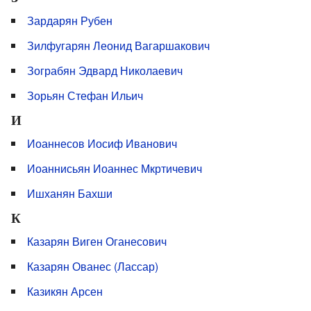
Зардарян Рубен
Зилфугарян Леонид Вагаршакович
Зограбян Эдвард Николаевич
Зорьян Стефан Ильич
И
Иоаннесов Иосиф Иванович
Иоаннисьян Иоаннес Мкртичевич
Ишханян Бахши
К
Казарян Виген Оганесович
Казарян Ованес (Лассар)
Казикян Арсен