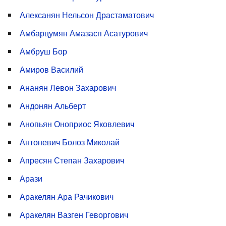
Алексанян Нельсон Драстаматович
Амбарцумян Амазасп Асатурович
Амбруш Бор
Амиров Василий
Ананян Левон Захарович
Андонян Альберт
Анопьян Оноприос Яковлевич
Антоневич Болоз Миколай
Апресян Степан Захарович
Арази
Аракелян Ара Рачикович
Аракелян Вазген Геворгович