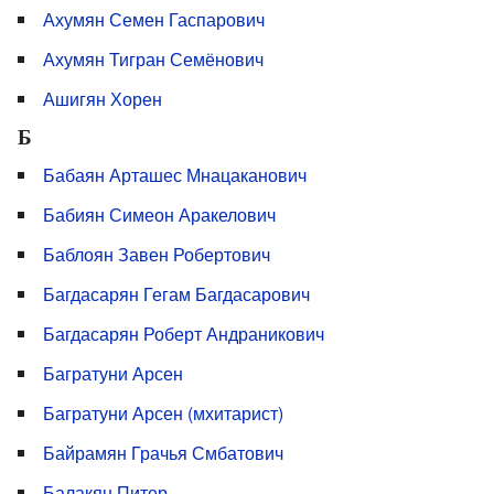
Ахумян Семен Гаспарович
Ахумян Тигран Семёнович
Ашигян Хорен
Б
Бабаян Арташес Мнацаканович
Бабиян Симеон Аракелович
Баблоян Завен Робертович
Багдасарян Гегам Багдасарович
Багдасарян Роберт Андраникович
Багратуни Арсен
Багратуни Арсен (мхитарист)
Байрамян Грачья Смбатович
Балакян Питер