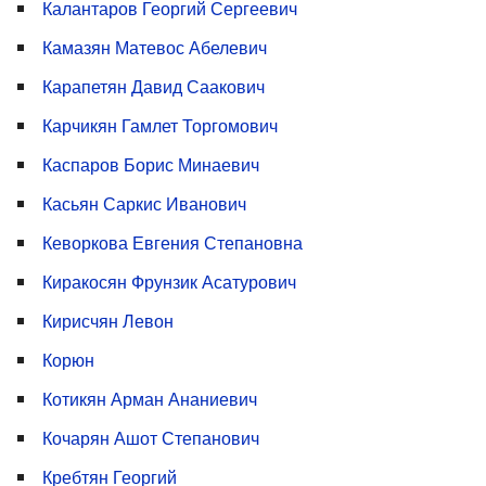
Калантаров Георгий Сергеевич
Камазян Матевос Абелевич
Карапетян Давид Саакович
Карчикян Гамлет Торгомович
Каспаров Борис Минаевич
Касьян Саркис Иванович
Кеворкова Евгения Степановна
Киракосян Фрунзик Асатурович
Кирисчян Левон
Корюн
Котикян Арман Ананиевич
Кочарян Ашот Степанович
Кребтян Георгий