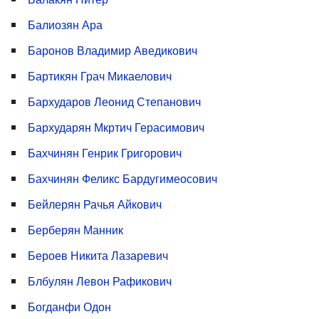
Балиозян Ара
Баронов Владимир Аведикович
Бартикян Грач Микаелович
Бархударов Леонид Степанович
Бархударян Мкртич Герасимович
Бахчинян Генрик Григорович
Бахчинян Феликс Бардугимеосович
Бейлерян Рачья Айкович
Берберян Манник
Бероев Никита Лазаревич
Блбулян Левон Рафикович
Богданфи Одон