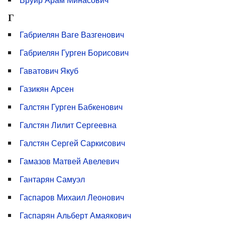
Г
Габриелян Ваге Вазгенович
Габриелян Гурген Борисович
Гаватович Якуб
Газикян Арсен
Галстян Гурген Бабкенович
Галстян Лилит Сергеевна
Галстян Сергей Саркисович
Гамазов Матвей Авелевич
Гантарян Самуэл
Гаспаров Михаил Леонович
Гаспарян Альберт Амаякович