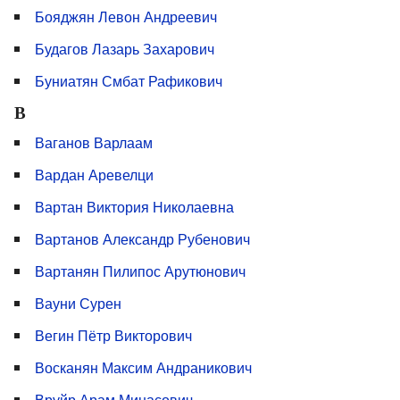
Бояджян Левон Андреевич
Будагов Лазарь Захарович
Буниатян Смбат Рафикович
В
Ваганов Варлаам
Вардан Аревелци
Вартан Виктория Николаевна
Вартанов Александр Рубенович
Вартанян Пилипос Арутюнович
Вауни Сурен
Вегин Пётр Викторович
Восканян Максим Андраникович
Вруйр Арам Минасович