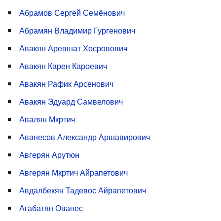
Абрамов Сергей Семёнович
Абрамян Владимир Гургенович
Авакян Аревшат Хосровович
Авакян Карен Кароевич
Авакян Рафик Арсенович
Авакян Эдуард Самвелович
Авалян Мкртич
Аванесов Александр Аршавирович
Авгерян Арутюн
Авгерян Мкртич Айрапетович
Авдалбекян Тадевос Айрапетович
Агабатян Ованес