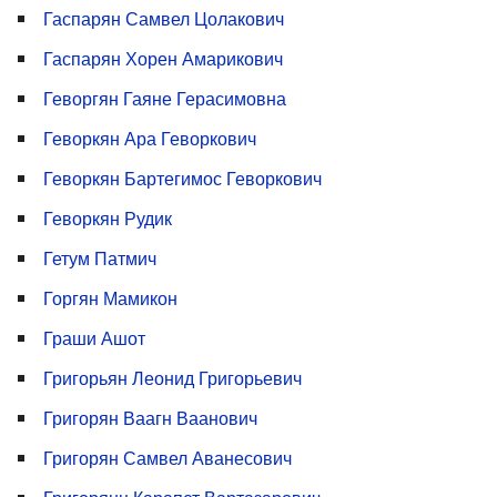
Гаспарян Самвел Цолакович
Гаспарян Хорен Амарикович
Геворгян Гаяне Герасимовна
Геворкян Ара Геворкович
Геворкян Бартегимос Геворкович
Геворкян Рудик
Гетум Патмич
Горгян Мамикон
Граши Ашот
Григорьян Леонид Григорьевич
Григорян Ваагн Ваанович
Григорян Самвел Аванесович