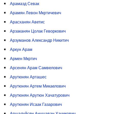
Арамазд Севак
Арамян Левон Мкртичевич
Арасханян Аветис
Арзаканян Цолак Геворкович
Арзуманов Александр Никитич
Аркун Арам
Армен Мкртич
Арсенян Арам Самвелович
Арутюнян Арташес
Арутюнян Артем Микаелович
Арутюнян Арутюн Хачатурович
Арутюнян Исаак Газарович
Аршалуйсян Анушаван Хачикович