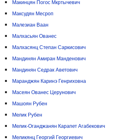
Макинцян Погос Мкртычевич
Максудян Месроп
Малезиан Ваан
Малхасьян Ованес
Малхасянц Степан Саркисович
Мандинян Амиран Манденович
Мандинян Седрак Аветович
Маранджян Каринэ Генриховна
Масеян Ованес Церунович
Машоян Рубен
Мелик Рубен
Мелик-Оганджанян Карапет Агабекович
Меликянц Георгий Георгиевич