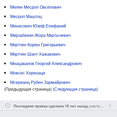
Мелян Месроп Овсепович
Месроп Маштоц
Минасович Юзеф Епифаний
Мирзабекян Жора Мкртычевич
Мкртчян Корюн Григорьевич
Мкртчян Шант Хажакович
Мнацаканов Георгий Александрович
Мовсес Хоренаци
Мсерианц Рубен Зармайрович
(Предыдущая страница) (
Следующая страница
)
участником
Sfe
Последняя правка сделана 15 лет назад