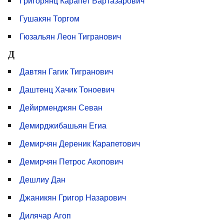
Григорянц Карапет Вартазарович
Гушакян Торгом
Гюзальян Леон Тигранович
Д
Давтян Гагик Тигранович
Даштенц Хачик Тоноевич
Дейирменджян Севан
Демирджибашьян Егиа
Демирчян Дереник Карапетович
Демирчян Петрос Акопович
Дешлиу Дан
Джаникян Григор Назарович
Дилячар Агоп