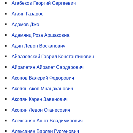
Агабеков Георгий Сергеевич
Агаян Газарос
Адамов Джо
Адамянц Роза Аршаковна
Адян Левон Восканович
Айвазовский Гаврил Константинович
Айрапетян Айрапет Сардарович
Акопов Валерий Федорович
Акопян Акоп Мнацаканович
Акопян Карен Завенович
Акопян Левон Оганесович
Алексанян Ашот Владимирович
Алексанян Варлен Гургенович